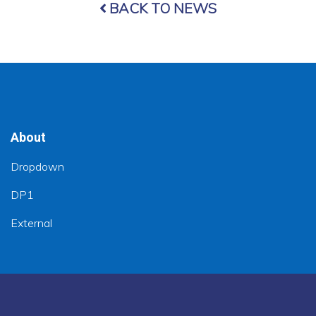
BACK TO NEWS
جلسه
شورای
علمی
پوهنتون
جوزجان
About
Dropdown
DP1
External