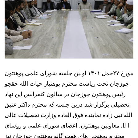
مورخ ۲۷حمل ۱۴۰۱ اولین جلسه شورای علمی پوهنتون
جوزجان تحت ریاست محترم پوهنیار حیات الله حقجو
رئیس پوهنتون جوزجان در سالون کنفرانس این نهاد
تحصیلی برگزار شد. درین جلسه که محترم داکتر عتیق
الله نبی زاده نماینده فوق العاده وزارت تحصیلات عالی
ا.ا.ا، معاونین پوهنتون، اعضای شورای علمی و روسای
محترم پوهنحی های هفت گانه پوهنتون جوزجان نیز