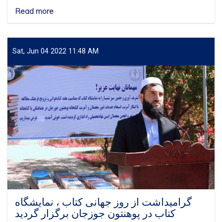
Read more
about
More
than
50
fourth-
Sat, Jun 04 2022 11:48 AM
year
students
of
the
Faculty
of
Law
and
Political
Science
of
Jawzjan
University
complete
their
گرامیداشت از روز جهانی کتاب ، نمایشگاه
internships
کتاب در پوهنتون جوزجان برگزار گردید