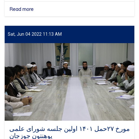
Read more
about
گرامیداشت
از
روز
جهانی
Sat, Jun 04 2022 11:13 AM
کتاب
،
نمایشگاه
کتاب
در
پوهنتون
جوزجان
برگزار
گردید
مورخ ۲۷حمل ۱۴۰۱ اولین جلسه شورای علمی
پوهنتون جوزجان