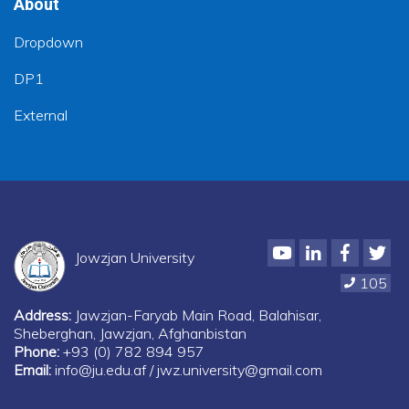
About
Dropdown
DP1
External
Youtube
LinkedIn
Faceboo
Twi
Jowzjan University
105
Address:
Jawzjan-Faryab Main Road, Balahisar,
Sheberghan, Jawzjan, Afghanbistan
Phone:
+93 (0) 782 894 957
Email:
info@ju.edu.af / jwz.university@gmail.com