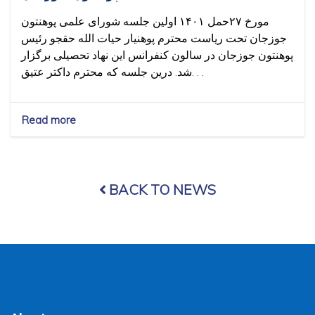
مورخ ۲۷حمل ۱۴۰۱ اولین جلسه شورای علمی پوهنتون
جوزجان تحت ریاست محترم پوهنیار حیات الله حقجو رئیس
پوهنتون جوزجان در سالون کنفرانس این نهاد تحصیلی برگزار
شد. درین جلسه که محترم داکتر عتیق. . .
Read more
about
مورخ
۲۷حمل
۱۴۰۱
اولین
BACK TO NEWS
جلسه
شورای
علمی
پوهنتون
جوزجان