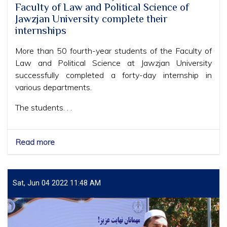
Faculty of Law and Political Science of
Jawzjan University complete their
internships
More than 50 fourth-year students of the Faculty of
Law and Political Science at Jawzjan University
successfully completed a forty-day internship in
various departments.
The students. . .
Read more
about
More
than
50
fourth-
Sat, Jun 04 2022 11:48 AM
year
students
of
the