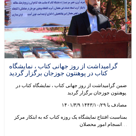
Faculty
of
Law
and
Political
Science
of
Jawzjan
University
complete
their
گرامیداشت از روز جهانی کتاب ، نمایشگاه
internships
کتاب در پوهنتون جوزجان برگزار گردید
ضمن گرامیداشت از روز جهانی کتاب ، نمایشگاه کتاب در
پوهنتون جوزجان برگزار گردید.
۱۴۰۱/۳/۹ مصادف با ۱۴۴۳/۱۰/۲۹
بمناسبت افتتاح نمایشگاه یک روزه کتاب که به ابتکار مرکز
انسجام امور محصلان. . .