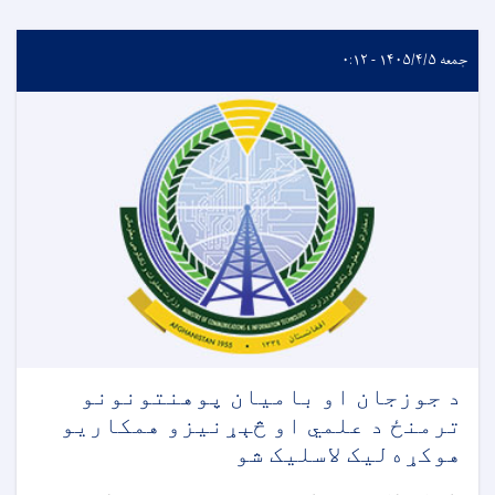
جمعه ۱۴۰۵/۴/۵ - ۰:۱۲
د جوزجان او بامیان پوهنتونونو
ترمنځ د علمي او څېړنيزو همکاريو
هوکړه‌لیک لاسلیک شو