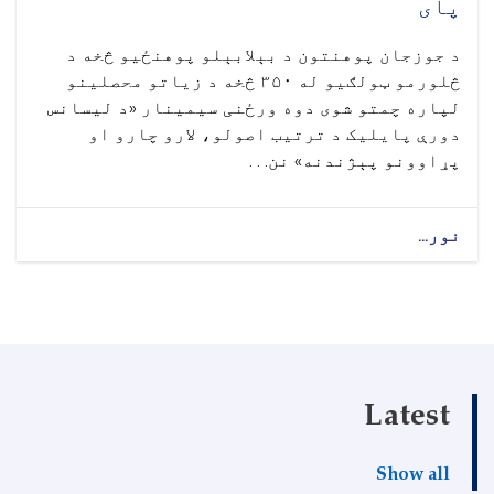
پای
د جوزجان پوهنتون د بېلابېلو پوهنځیو څخه د
څلورمو ټولګيو له ۳۵۰ څخه د زیاتو محصلینو
لپاره چمتو شوی دوه ورځنی سیمینار «د لیسانس
دورې پایلیک د ترتیب اصولو، لارو چارو او
پړاوونو پېژندنه» نن. . .
نور...
Latest
Show all