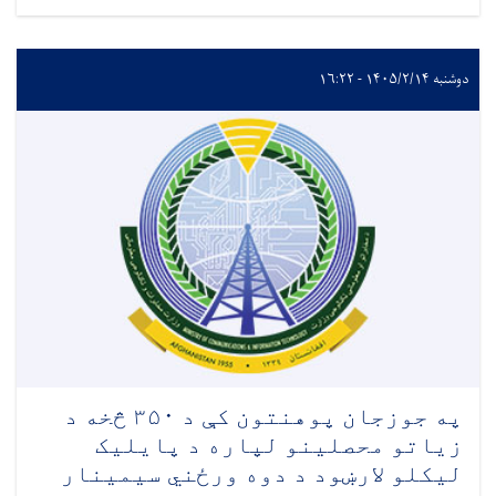
دوشنبه ۱۴۰۵/۲/۱۴ - ۱۶:۲۲
په جوزجان پوهنتون کې د ۳۵۰ څخه د
زیاتو محصلینو لپاره د پایلیک
لیکلو لارښود د دوه ورځني سیمینار