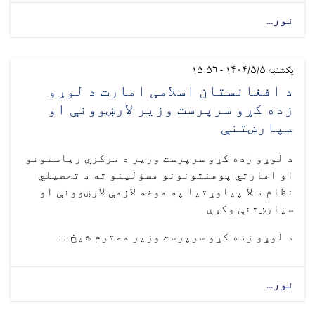
نور...
یکشنبه ۱۴۰۴/۵/۵ - ۱۵:۵۶
د افغانستان اسلامی امارت د لوړو
زده کړو سرپرست وزیر لارښوونې او
سپارښتنې
د لوړو زده کړو سرپرست وزیر د مرکزي ریاستونو
او امارتي پوهنتونونو مسؤلینو ته د تحصیلي
نظام د لا پیاوړتیا په موخه لازمې لارښوونې او
سپارښتنې وکړې
د لوړو زده کړو سرپرست وزیر محترم شیخ. . .
نور...