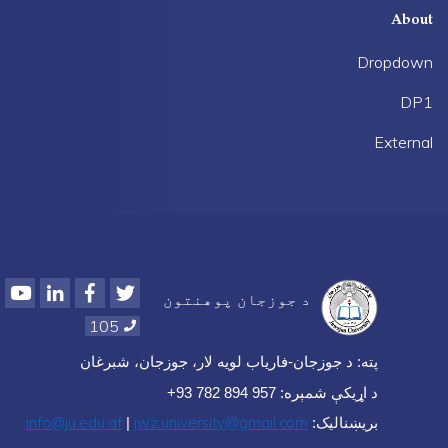
About
Dropdown
DP1
External
Youtube
LinkedIn
Facebook
Twitter
د جوزجان پوهنتون
105
پته
:
د جوزجان-فاریاب لویه لار، جوزجان، شبرغان
د اړيکې شمېره
: 957 894 782 93+
info@ju.edu.af
jwz.university@gmail.com
بریښنا‌لیک:
|