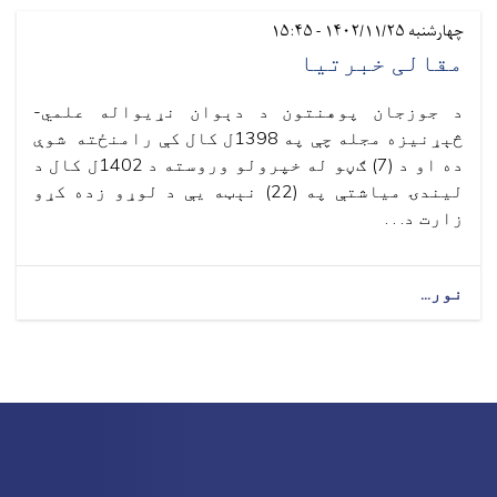
چهارشنبه ۱۴۰۲/۱۱/۲۵ - ۱۵:۴۵
مقالی خبرتیا
د جوزجان پوهنتون د دېوان نړیواله علمي-
څېړنیزه مجله چې په 1398ل کال کې رامنځته شوې
ده او د (7) ګڼو له خپرولو وروسته د 1402ل کال د
لیندۍ میاشتې په (22) نېټه یې د لوړو زده کړو
زارت د. . .
نور...