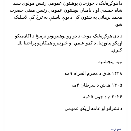
دا هوکړه‌ليک د جوزجان پوهنتون عمومي رئیس مولوي سید
شاه حمیدي او د بامیان پوهنتون عمومي رئیس مفتي حضرت
محمد برهاني په شتون کې د یوې ناستې په ترڅ کې لاسلیک
شو.
د دې هوکړه‌لیک موخه د دواړو پوهنتونونو ترمنځ د اکاډمیکو
اړیکو پیاوړتیا، د ګډو علمي او څېړنیزو همکاریو پراختیا بلل
کېږي.
نېټه: پنجشنبه
۱۴۴۸
هـ.ق د محرم الحرام
۹
مه
۱۴۰۵
هـ.ش د سرطان
۴
مه
۲۰۲۶
م د جون
۲۵
مه
د نشراتو او عامه اړیکو عمومي. . .
نور...