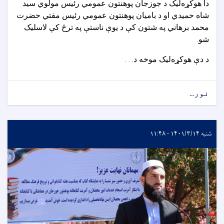
دا هوکړه‌ليک د جوزجان پوهنتون عمومي رئیس مولوي سید
شاه حمیدي او د بامیان پوهنتون عمومي رئیس مفتي حضرت
محمد برهاني په شتون کې د یوې ناستې په ترڅ کې لاسلیک
شو.
د دې هوکړه‌لیک موخه د. . .
نور...
شنبه ۱۴۰۱/۳/۱۴ - ۱۱:۴۸