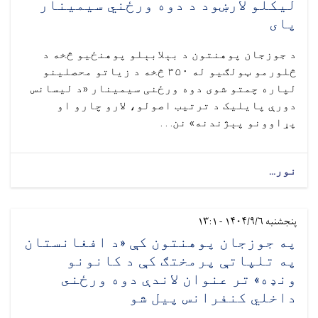
لیکلو لارښود د دوه ورځني سیمینار
پای
د جوزجان پوهنتون د بېلابېلو پوهنځیو څخه د
څلورمو ټولګيو له ۳۵۰ څخه د زیاتو محصلینو
لپاره چمتو شوی دوه ورځنی سیمینار «د لیسانس
دورې پایلیک د ترتیب اصولو، لارو چارو او
پړاوونو پېژندنه» نن. . .
نور...
پنجشنبه ۱۴۰۴/۹/۶ - ۱۳:۱
په جوزجان پوهنتون کې «د افغانستان
په تلپاتې پرمختګ کې د کانونو
ونډه» تر عنوان لاندې دوه ورځنى
داخلي کنفرانس پيل شو