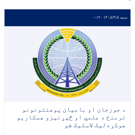
جمعه ۱۴۰۵/۴/۵ - ۰:۱۲
د جوزجان او بامیان پوهنتونونو
ترمنځ د علمي او څېړنيزو همکاريو
هوکړه‌لیک لاسلیک شو