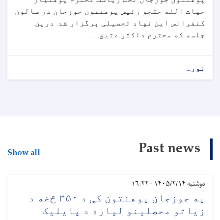
حیات الله حقجو رئیس پوهنتون جوزجان در سالون
کنفرانس این نهاد تحصیلی برگزار شد. درین
جلسه که محترم داکتر عتیق. . .
نور...
Past news
Show all
دوشنبه ۱۴۰۵/۲/۱۴ - ۱۶:۲۲
په جوزجان پوهنتون کې د ۳۵۰ څخه د
زیاتو محصلینو لپاره د پایلیک