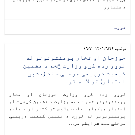
د علماوو. . .
نور...
دوشنبه ۱۴۰۴/۶/۲۴ - ۱۶:۷
جوزجان او تخار پوهنتونونو له
لوړو زده کړو وزارت څخه د تضمین
کیفیت درېیمې مرحلې سند (بشپړ
اعتبار) تر لاسه کړ
لوړو زده کړو وزارت جوزجان او تخار
پوهنتونونو ته، د دغه وزارت د تضمین کیفیت او
اعتبار ورکولو ریاست پلاوي تر کتنو او د یادو
پوهنتونونو له لوري د تضمین کیفیت درېیمې
مرحلې سند شرایطو تر. . .