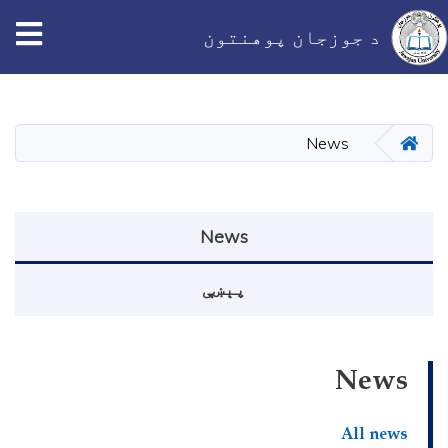
tion
د جوزجان پوهنتون
اصلي
منځپانګه
دانګل
کور
News
Events menu
News
پېښې
News
All news