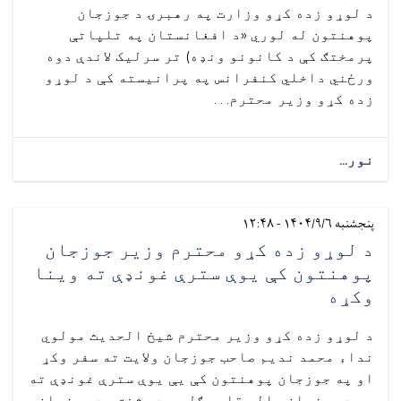
د لوړو زده کړو وزارت په رهبرۍ د جوزجان
پوهنتون له لوري «د افغانستان په تلپاتې
پرمختګ کې د کانونو ونډه) تر سرلیک لاندې دوه
ورځني داخلي کنفرانس په پرانیسته کې د لوړو
زده کړو وزیر محترم. . .
نور...
پنجشنبه ۱۴۰۴/۹/۶ - ۱۲:۴۸
د لوړو زده کړو محترم وزیر جوزجان
پوهنتون کې يوې سترې غونډې ته وینا
وکړه
د لوړو زده کړو وزیر محترم شیخ الحدیث مولوي
نداء محمد ندیم صاحب جوزجان ولایت ته سفر وکړ
او په جوزجان پوهنتون کې يې یوې سترې غونډې ته
چې د جوزجان والي قاري ګل‌ حیدر شفق، د جوزجان