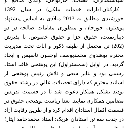
سیاستمداران، قضات، حارنوالان، وکلای مدافع و
کارکنان ادارات خدمات ملکی) در سال 1392
خورشیدی مطابق به 2013 میلادی به اساس پیشنهاد
پوهنتون جوزجان و منظوری مقامات صالحه در دو
دیپارتمنت، حقوق جزا و حقوق خصوص، با پذیرش
(202) تن محصل از طبقه ذکور و اناث تحت مدیریت
محترم پوهندوی محمدیوسف اوچقون تاسیس و ایجاد
گردید.
در اوایل (سمستراول) این پوهنحی فاقد استاد
رسمی بود و بنابر سعی و تلاش رئیس پوهنحی از
اساتید محترم که دارای تحصیلات عالي در رشته حقوق
بودند بشکل همکار دعوت شد تا در قسمت تدریس
مضامین همکاری نمایند. بعدا ریاست پوهنحی حقوق در
قسمت اکمال استادان اقدام کرد و از طریق رقابت آزاد
در جذب سه تن استادان هریک؛ استاد محمدحامد ایثار؛