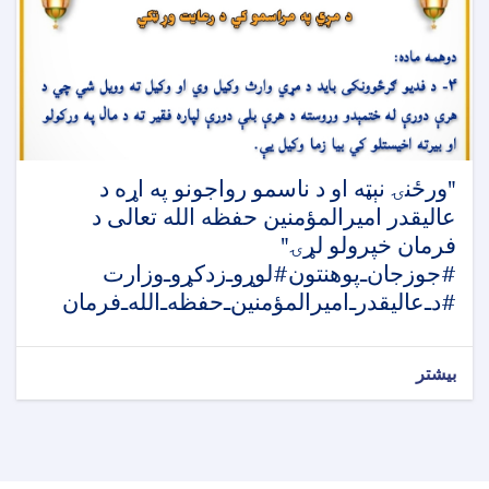
‏"ورځنۍ نېټه او د ناسمو رواجونو په اړه د
عالیقدر امیرالمؤمنین حفظه الله تعالی د
فرمان خپرولو لړۍ"
#جوزجان‌ـ‌پوهنتون‎#لوړوـ‌‌زدکړوـ‌وزارت
بیشتر