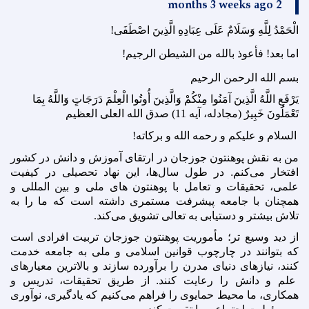
2 months 3 weeks ago
الْحَمْدُ لِلَّهِ وَسَلَامٌ عَلَى عِبَادِهِ الَّذِينَ اصْطَفَى!
اما بعد! فأعوذ بالله من الشیطن الرجیم!
بسم الله الرحمن الرحیم
يَرْفَعِ اللَّهُ الَّذِينَ آمَنُوا مِنْكُمْ وَالَّذِينَ أُوتُوا الْعِلْمَ دَرَجَاتٍ وَاللَّهُ بِمَا
تَعْمَلُونَ خَبِيرٌ (مجادله، آیه 11) صدق الله العلی العظیم
السلام و علیکم و رحمه الله و برکاته!
من به نقش پوهنتون جوزجان در ارتقای آموزش و دانش در کشور
افتخار می‌کنم. در طول سال‌ها، این
ن
هاد تحصیلی در کیفیت
علمی، تحقیقات و تعامل با پوهنتون های ملی و بین المللی و
همچنان با جامعه پیشرفت مستمری داشته است که ما را به
تلاش بیشتر و دستیابی به تعالی تشویق می‌کند
.
از دید وسیع تر؛ مأموریت پوهنتون جوزجان تربیت افرادی است
که بتوانند در چارچوب قوانین اسلامی و ملی به جامعه خدمت
کنند، نیازهای دنیای مدرن را برآورده سازند و بالاترین معیارهای
علم و دانش را رعایت کنند. از طریق تحقیقات، تدریس و
همکاری، ما محیط حمایوی را فراهم می‌کنیم که یادگیری، نوآوری