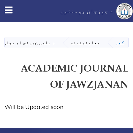
د جوزجان پوهنتون
اصلي
منځپانګه
دانګل
کور
معاونیتونه
د علمی څیړني او مجلې 
ACADEMIC JOURNAL
OF JAWZJANAN
Will be Updated soon