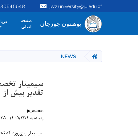
 730545648
jwz.university@ju.edu.af
Main navigation
صفحه
دربا
پوهنتون جوزجان
پوهنتون جوزجان
اصلی
HOME
NEWS
سیمینار تخصصی
تقدیر بیش از ۶۰ محصل پایان یافت
ju_admin
پنجشنبه ۱۴۰۵/۲/۲۴ - ۲۱:۳۵
سیمینار پنج‌روزه که تح