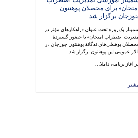
مینار آموزشی «مدیریت اضطراب
متحان» برای محصلان پوهنتون
وزجان برگزار شد
مینار یک‌روزه تحت عنوان «راهکارهای مؤثر در
دیریت اضطراب امتحان» با حضور گستردهٔ
حصلان پوهنځی‌های نه‌گانهٔ پوهنتون جوزجان در
الار عمومی این پوهنتون برگزار شد.
ر آغاز برنامه، داملا. . .
یشتر