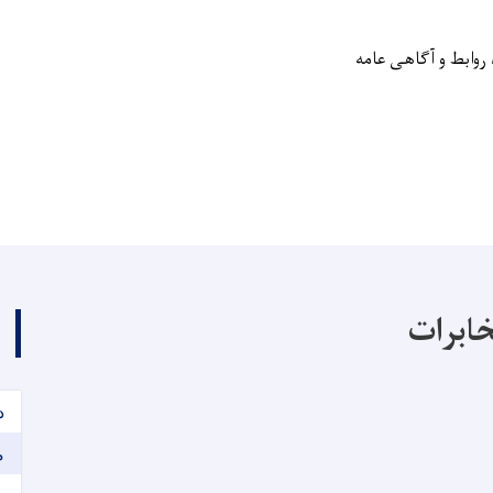
وابط و آگاهی‌ عامه
خابرات
د
م