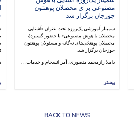
سمینار یک‌روزهٔ آشنایی با هوش
س
مصنوعی برای محصلان پوهنتون
ا
جوزجان برگزار شد
ج
سمینار آموزشی یک‌روزه تحت عنوان «آشنایی
س
محصلان با هوش مصنوعی» با حضور گستردهٔ
م
محصلان پوهنځی‌های نه‌گانه و مسئولان پوهنتون
م
جوزجان برگزار شد.
ت
داملا رازمحمد منصوری، آمر انسجام و خدمات. . .
د
بیشتر
ب
BACK TO NEWS