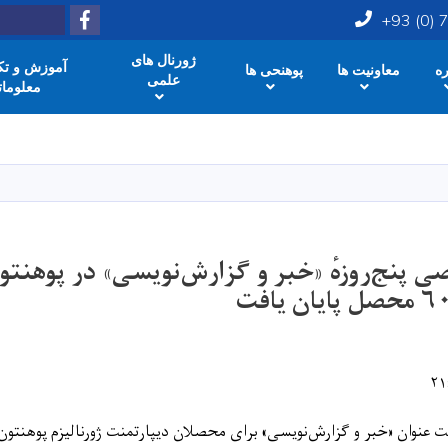
Facebook
Search
+93 (0)
ژورنال های
آموزش و تکن
ره
معاونیت ها
پوهنحی ها
علمی
معلومات
Skip
to
main
content
 پنج‌روزهٔ «خبر ‌و گزارش‌نویسی» در پوهنتو
ت عنوان «خبر و گزارش‌نویسی» برای محصلان دیپارتمنت ژورنالیزم پوهنتون