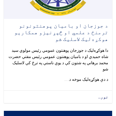
د جوزجان او بامیان پوهنتونونو
ترمنځ د علمي او څېړنيزو همکاريو
هوکړه‌لیک لاسلیک شو
دا هوکړه‌ليک د جوزجان پوهنتون عمومي رئیس مولوي سید
شاه حمیدي او د بامیان پوهنتون عمومي رئیس مفتي حضرت
محمد برهاني په شتون کې د یوې ناستې په ترڅ کې لاسلیک
شو.
د دې هوکړه‌لیک موخه د. . .
نور...