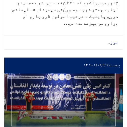
څلورمو ټولګيو له ۳۵۰ څخه د زیاتو محصلینو
لپاره چمتو شوی دوه ورځنی سیمینار «د لیسانس
دورې پایلیک د ترتیب اصولو، لارو چارو او
پړاوونو پېژندنه» نن. . .
نور...
پنجشنبه ۱۴۰۴/۹/۶ - ۱۳:۱