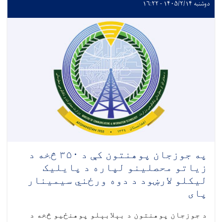
دوشنبه ۱۴۰۵/۲/۱۴ - ۱۶:۲۲
په جوزجان پوهنتون کې د ۳۵۰ څخه د
زیاتو محصلینو لپاره د پایلیک
لیکلو لارښود د دوه ورځني سیمینار
پای
د جوزجان پوهنتون د بېلابېلو پوهنځیو څخه د