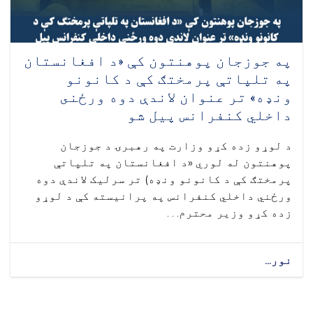
په جوزجان پوهنتون کې «د افغانستان
په تلپاتې پرمختګ کې د کانونو
ونډه» تر عنوان لاندې دوه ورځنى
داخلي کنفرانس پيل شو
د لوړو زده کړو وزارت په رهبرۍ د جوزجان
پوهنتون له لوري «د افغانستان په تلپاتې
پرمختګ کې د کانونو ونډه) تر سرلیک لاندې دوه
ورځني داخلي کنفرانس په پرانیسته کې د لوړو
زده کړو وزیر محترم. . .
نور...