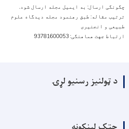
چگونگی ارسال: به ایمیل مجله ارسال شود.
ترتیب مقاله: طبق رهنمود مجله دیدگاه علوم
طبیعی و انجنیری
ارتباط جهت هماهنگی: 93781600053
د ټولنیز رسنیو لړۍ
چټک لینکونه