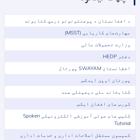
د افغانستان د پوهنتونونو درسي کتابونه
مهارت‌های کاریابی (MSST)
وزارت تحصیلات عالی
دفتر HEDP.
افقانستان SWAYAM پورتال
پورتان اوپن ایدکس
کتابخانه ملی دیجیتلی هند
کورس های افغان ایکس
کلیپ های صوتی آموزشی الکترونیکی Spoken
Tutorial:
کمیسون مستقل اصلاحات اداری و خدمات اداری