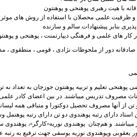
انه با هیت رهبری پوهنحی و پوهنتون
و ظرفیت علمی محصلان با استفاده از روش های موثر .
 پذیری بنابر پیشنهادات سالم و سازنده
کار های علمی و فرهنگی دیپارتمنت ، پوهنحی و پوهنت
صادقانه دور از ملحوظات نژادی ، قومی ، منطقوی ، 
می
ی پوهنحی تعلیم و تربیه پوهنتون جوزجان به تعداد نه ت
اث مصروف تدریس میباشند. در بین اعضای کادر علمی س
تن از آنها مصروف تحصیل دوکتورا و متباقی همه لیسانس
 استاد دارای رتبه پوهندوی دو تن دارای رتبه پوهنمل و
ر میباشند. و هم‌چنان پوهندوی نوریه«کارگر»، پوهندوی س
 یعقوبی وپوهندوی نوریه یوسفی جهت ترفیع به رتبه ع