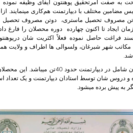
حت به صفت آمرتحقیق پوهنتون ایفای وظیفه نموده 
یس مضامین مختلف با دیپارتمنت هم‌کاری مینمایند. ازا
تن مصروف تحصیل ماستری، دوتن مصروف تحصیل دوک
مان ایجاد تا اکنون
چهارده دوره محصلان را فارغ داد
سند فراغت حاصل نموده فعلاً اکثریت شان درپوهن
مکاتب شهر شبرغان، ولسوالی ها اطراف و ولایت ه
شد.
ان شامل در دیپارتمنت حدود
40
تن میباشد. این محصل
 و دروس شان توسط استادان دیپارتمنت و یک تعداد اس
گر به پیش برده میشود.