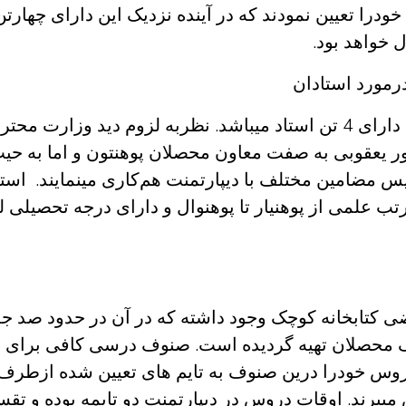
ودرا تعیین نمودند
ک
ه در آینده نزدیک این دارای چهارتن
 خواهد بود.
مورد استادان
اد می­باشد.
نظربه لزوم دید وزارت محتر
 یعقوبی به صفت معاون محصلان پوهنتون و اما به حی
یس مضامین مختلف با دیپارتمنت هم‌کاری مینمایند.
استا
تب علمی از پوهنیار تا پوهنوال و دارای درجه تحصیلی ل
ضی کتابخانه کوچک وجود داشته که در آن در حدود صد ج
ک محصلان تهیه گردیده است. صنوف درسی کافی برای 
روس خودرا درین صنوف به تایم های تعیین شده ازطرف 
میبرند. اوقات دروس در دیپارتمنت دو تایمه بوده و تق