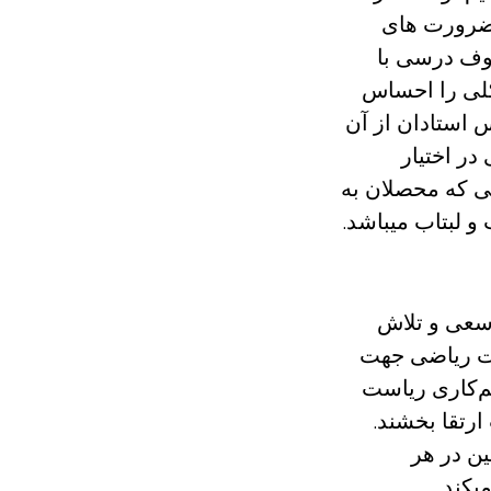
 ضرورت های
نوف درسی با
شکلی را احساس
س استادان از آن
 در اختیار
لی که محصلان به
 و لبتاب میباشد.
سعی و تلاش
منت ریاضی جهت
م‌کاری ریاست
ارتقا بخشند.
ن در هر
یکند.