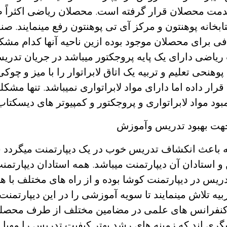
 خدمت محصلان قرار گرفته است. محصلان ریاضی اکثراً
ابخانه پوهنتون و مرکز آی تی پوهنتون رفع مینمایند. ص
افی برای محصلان موجود بوده ازین ناحیه آنها کدام م
 ریاضی دارای یک پایه پروجکتور میباشد در جریان تدری
پوهنحی تعلیم و تربیه یک اتاق لابراتوار را با میز و چوکی
رار داده اما دارای مواد لابراتواری نمیباشد. تنها مشک
مبود مواد لابراتواری و پروجکتور و کمپیوتر های دیسکتاب
جهت بهبود تدریس وآموزش
ه باعث انکشاف تدریس خوب در یک دیپارتمنت میگردد 
 استادان آن دیپارتمنت میباشد. همه استادان دیپارت
یس در دیپارتمنت کوشا بوده و از راه های مختلف با ه
بیه تلاش مینمایند تا سویه آموزشی را در این دیپارتمنت 
و کنفرانس های علمی در مضامین مختلف از طرف محصلی
ی اند که زمینه های رشد بهتر کیفیت تدریس را مهیا م