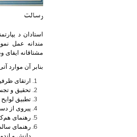
رسالت
استادان د
یپارتم
مندانه عمل نمو
مشتاقانه ایفای وظ
بنابر آن موارد آت
ارتقای ظرف
تحقیق و تج
تطبیق لوایح
پیروی از دس
رهنمای هم‌ک
رهنمای سالم 
دانش و اندو