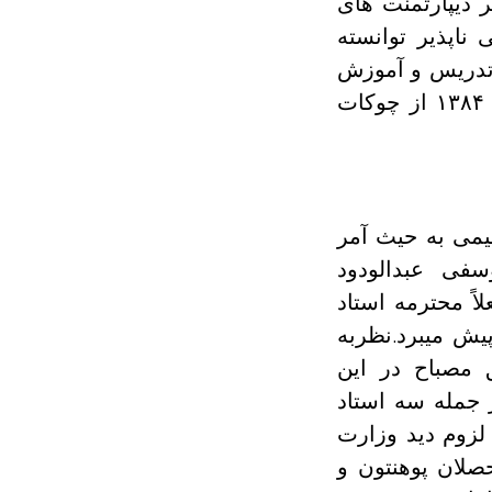
 دیپارتمنت های
 ناپذیر توانسته
 تدریس و آموزش
از هیچگونه سعی و تلاش دریغ نورزیده است. این دیپارتمنت در سال ۱۳۸۴ از چوکات
می به حیث آمر
سفی عبدالودود
ً محترمه استاد
پیش میبرد.نظربه
 مصباح در این
منت به تعداد ۹ تن استادان از جمله سه استاد
لزوم دید وزارت
لان پوهنتون و