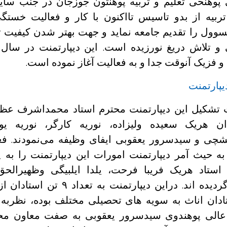
 پوهنحی تعلیم و تربیه پوهنتون جوزجان در جنب سایر
ربیه از بدو تاسیس تااکنون با کار و فعالیت خستگی
سوول را تقدیم جامعه نماید و جهت بهتر شدن کیفیت
و فزیک آنوقت جدا و به فعالیت آغاز نموده است.
یپارتمنت
تشکیل این دیپارتمنت محترم استاد محمداشرف عظی
دان هریک سعیده ولیزاده، نوریه کارگر، نوریه یو
ی و سیدسرور یعقوبی ایفای وظیفه می‌نمودند. فعلا
به حیث آمر دیپارتمنت امورات این دیپارتمنت را به 
تاد هریک فریبا فرحت، یلدا ایلبیگی وظهیرالحق
دیپارتمنت جذب گردیده اند. دراین دیپارت
ان اناث به سویه های تحصیلی مختلف بوده، نظربه 
عالی پوهندوی سیدسرور یعقوبی به صفت معاون محص