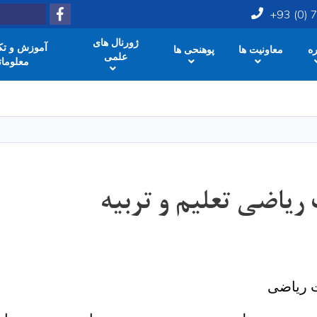
Facebook
Search
+93 (0)
ژورنال های
آموزش و تکن
ره
معاونیت ها
پوهنحی ها
علمی
معلومات
Skip
to
main
content
ریاضی تعلیم و تربیه
ت ریاضی