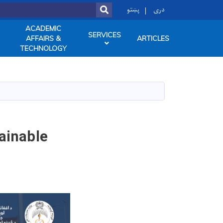
ok
دری
پښتو
SEARCH
ACADEMIC
SERVICES
AFFAIRS &
ARTICLES
TECHNOLOGY
tainable