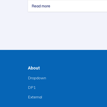
Read more
about
Call
for
Papers!
-
The
Role
of
Mines
in
Sustainable
Development
of
About
Afghanistan
Dropdown
DP1
External