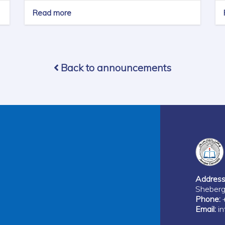
Read more
about
اعلان
بست
های
کادر
علمی
Back to announcements
پوهنتون
جوزجان
Address
Sheberg
Phone:
+
Email:
in