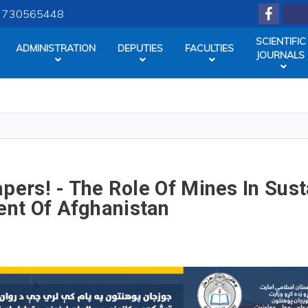
Facebo
Search
) 730565448
SCIENTIFIC
ADMINISTRATION
DEPUTIES
FACULTIES
JOURNALS
Skip
to
main
content
apers! - The Role Of Mines In Sus
nt Of Afghanistan