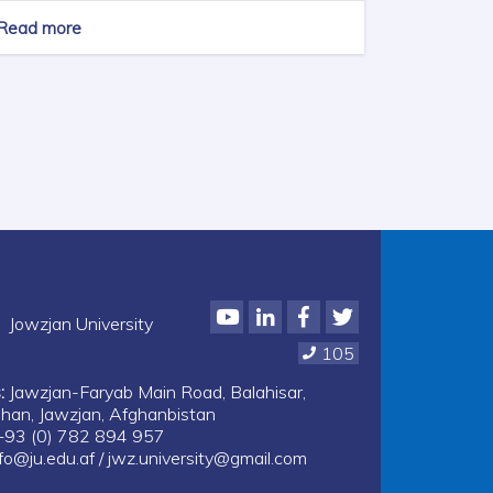
Read more
about
STRATEGIC
PLAN
Youtube
LinkedIn
Facebook
Twitter
Jowzjan University
105
:
Jawzjan-Faryab Main Road, Balahisar,
han, Jawzjan, Afghanbistan
93 (0) 782 894 957
fo@ju.edu.af / jwz.university@gmail.com