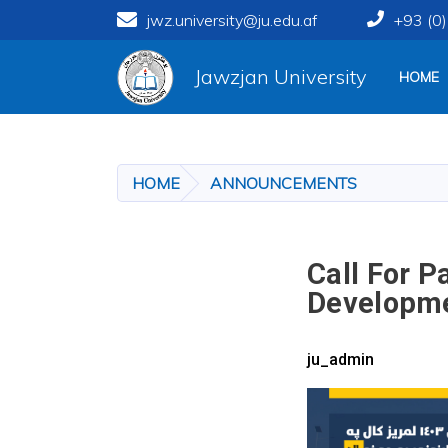
jwz.university@ju.edu.af
+93 (0
Main navigation
Jawzjan University
HOME
HOME
ANNOUNCEMENTS
Call For P
Developme
ju_admin