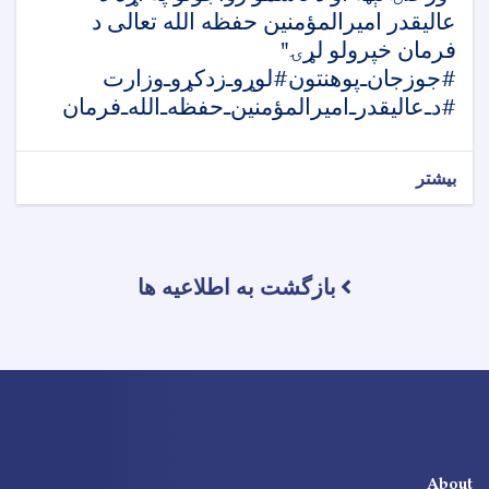
عالیقدر امیرالمؤمنین حفظه الله تعالی د
فرمان خپرولو لړۍ"
#جوزجان‌ـ‌پوهنتون‎#لوړوـ‌‌زدکړوـ‌وزارت
بیشتر
بازگشت به اطلاعیه ها
About