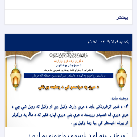
بیشتر
یکشنبه ۱۴۰۴/۵/۱۹ - ۱۵:۵۵
‏"ورځنۍ نېټه او د ناسمو رواجونو په اړه د