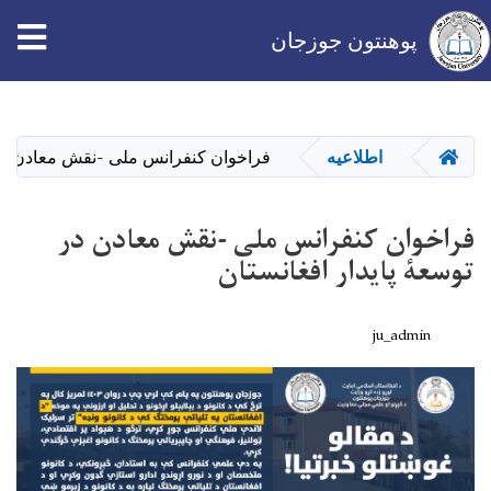
پوهنتون جوزجان
Skip
to
main
HOME
اطلاعیه
فراخوان کنفرانس ملی -نقش معادن در 
content
فراخوان کنفرانس ملی -نقش معادن در
توسعۀ پایدار افغانستان
ju_admin