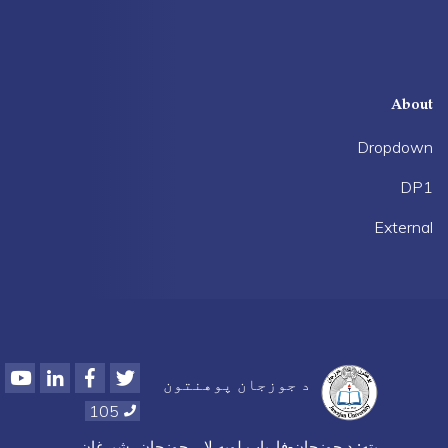
About
Dropdown
DP1
External
Youtube
LinkedIn
Facebook
Twitter
د جوزجان پوهنتون
105
پته
:
د جوزجان-فاریاب لویه لار، جوزجان، شبرغان