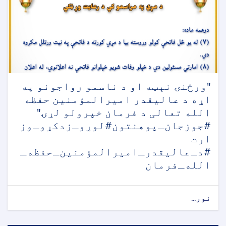
‏"ورځنۍ نېټه او د ناسمو رواجونو په
اړه د عالیقدر امیرالمؤمنین حفظه
الله تعالی د فرمان خپرولو لړۍ"
#جوزجان‌ـ‌پوهنتون‎#لوړوـ‌‌زدکړوـ‌وز
ارت
‎#دـ‌عالیقدرـ‌امیرالمؤمنین‌ـ‌حفظه‌ـ‌
الله‌ـ‌فرمان
نور...