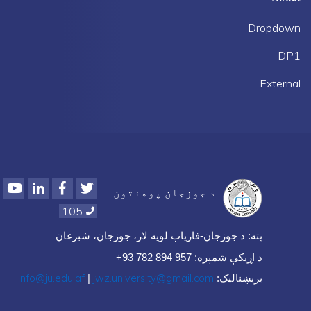
Dropdown
DP1
External
Youtube
LinkedIn
Facebook
Twitter
د جوزجان پوهنتون
105
پته
:
د جوزجان-فاریاب لویه لار، جوزجان، شبرغان
د اړيکې شمېره
: 957 894 782 93+
info@ju.edu.af
jwz.university@gmail.com
بریښنا‌لیک:
|