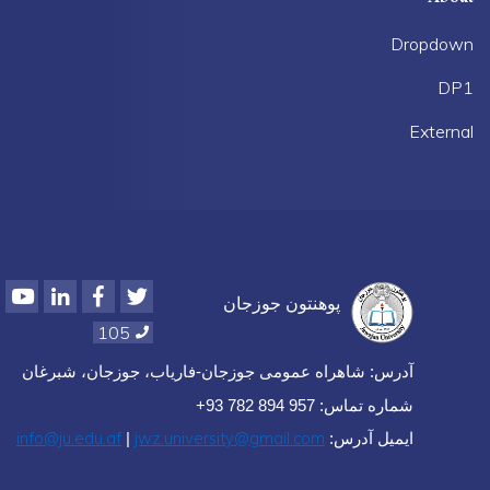
Dropdown
DP1
External
Youtube
LinkedIn
Facebook
Twitter
پوهنتون جوزجان
105
آدرس: شاهراه عمومی جوزجان-فاریاب، جوزجان، شبرغان
شماره تماس: 957 894 782 93+
info@ju.edu.af
jwz.university@gmail.com
ایمیل آدرس:
|