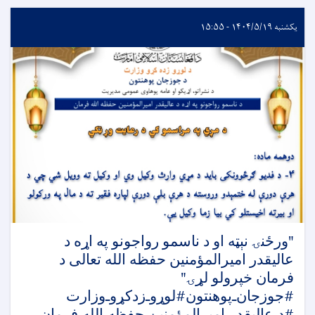
یکشنبه ۱۴۰۴/۵/۱۹ - ۱۵:۵۵
‏"ورځنۍ نېټه او د ناسمو رواجونو په اړه د
عالیقدر امیرالمؤمنین حفظه الله تعالی د
فرمان خپرولو لړۍ"
#جوزجان‌ـ‌پوهنتون‎#لوړوـ‌‌زدکړوـ‌وزارت