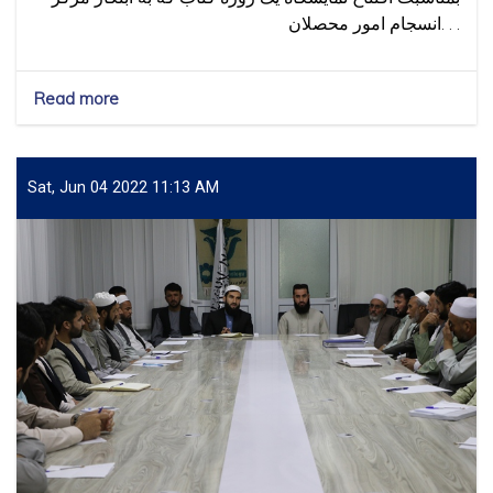
انسجام امور محصلان. . .
Read more
about
گرامیداشت
از
روز
جهانی
Sat, Jun 04 2022 11:13 AM
کتاب
،
نمایشگاه
کتاب
در
پوهنتون
جوزجان
برگزار
گردید