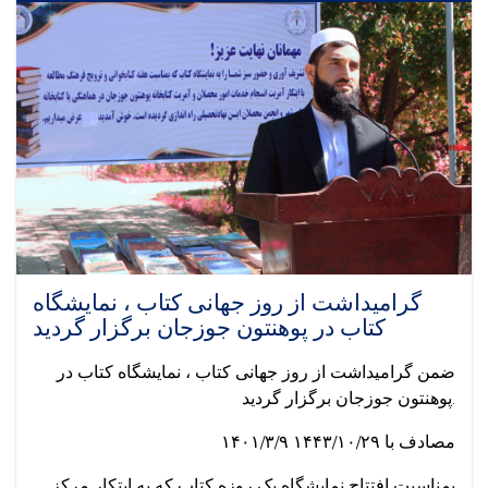
students
of
the
Faculty
of
Law
and
Political
Science
of
Jawzjan
University
complete
their
گرامیداشت از روز جهانی کتاب ، نمایشگاه
internships
کتاب در پوهنتون جوزجان برگزار گردید
ضمن گرامیداشت از روز جهانی کتاب ، نمایشگاه کتاب در
پوهنتون جوزجان برگزار گردید.
۱۴۰۱/۳/۹ مصادف با ۱۴۴۳/۱۰/۲۹
بمناسبت افتتاح نمایشگاه یک روزه کتاب که به ابتکار مرکز