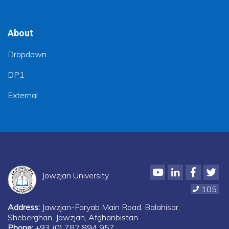
About
Dropdown
DP1
External
Youtube
LinkedIn
Faceboo
Twi
Jowzjan University
105
Address:
Jawzjan-Faryab Main Road, Balahisar,
Sheberghan, Jawzjan, Afghanbistan
Phone:
+93 (0) 782 894 957