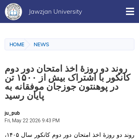
Tog
Jawzjan University
Skip
to
main
HOME
NEWS
content
روند دو روزهٔ اخذ امتحان دور دوم
کانکور با اشتراک بیش از ۱۵۰۰ تن
در پوهنتون جوزجان موفقانه به
پایان رسید
ju_pub
Fri, May 22 2026 9:43 PM
روند دو‌ روزهٔ اخذ امتحان دور دوم کانکور سال ۱۴۰۵،